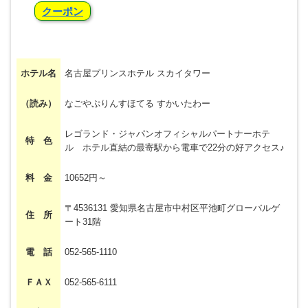
クーポン
ホテル名
名古屋プリンスホテル スカイタワー
（読み）
なごやぷりんすほてる すかいたわー
レゴランド・ジャパンオフィシャルパートナーホテ
特 色
ル ホテル直結の最寄駅から電車で22分の好アクセス♪
料 金
10652円～
〒4536131 愛知県名古屋市中村区平池町グローバルゲ
住 所
ート31階
電 話
052-565-1110
ＦＡＸ
052-565-6111