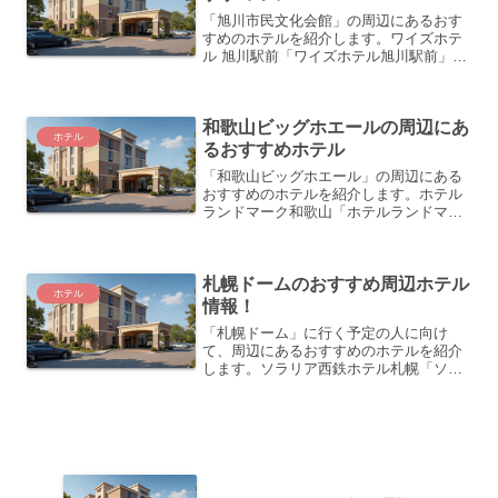
「旭川市民文化会館」の周辺にあるおす
すめのホテルを紹介します。ワイズホテ
ル 旭川駅前「ワイズホテル旭川駅前」
は、2018年にオープンした3つ星ホテル
です。ホテルはJR旭川駅の北口から徒歩
1分という非常に便利な立地にあります。
和歌山ビッグホエールの周辺にあ
全160室の客室...
ホテル
るおすすめホテル
「和歌山ビッグホエール」の周辺にある
おすすめのホテルを紹介します。ホテル
ランドマーク和歌山「ホテルランドマー
ク和歌山」は、和歌山に位置する2.5つ星
のホテルです。JR和歌山駅から車で約5
分の距離にあり、アクセスが非常に便利
札幌ドームのおすすめ周辺ホテル
です。大型駐車場を...
ホテル
情報！
「札幌ドーム」に行く予定の人に向け
て、周辺にあるおすすめのホテルを紹介
します。ソラリア西鉄ホテル札幌「ソラ
リア西鉄ホテル札幌」は、2021年にオー
プンした新しいホテルで、札幌駅から徒
歩5分という便利な立地にあります。客室
はモダンで温かみのあ...