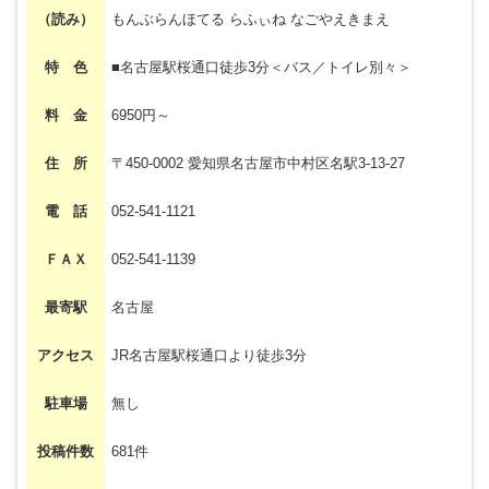
（読み）
もんぶらんほてる らふぃね なごやえきまえ
特 色
■名古屋駅桜通口徒歩3分＜バス／トイレ別々＞
料 金
6950円～
住 所
〒450-0002 愛知県名古屋市中村区名駅3-13-27
電 話
052-541-1121
ＦＡＸ
052-541-1139
最寄駅
名古屋
アクセス
JR名古屋駅桜通口より徒歩3分
駐車場
無し
投稿件数
681件