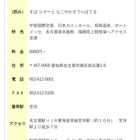
（読み）
すぱ りぞーと なごやかさでらほてる
中部国際空港、日本ガイシホール、長島温泉、ポート
特 色
メッセ、名古屋港水族館、瑞穂陸上競技場へアクセス
至便
料 金
6000円～
住 所
〒457-0058 愛知県名古屋市南区前浜通1-9
電 話
052-612-0001
ＦＡＸ
052-612-5100
最寄駅
笠寺
名古屋駅⇒ＪＲ東海道本線笠寺駅（約１０分） 笠寺
アクセス
駅より徒歩７分