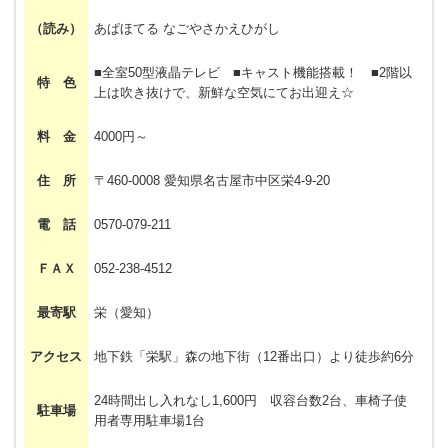
（読み）
あぱほてる なごやさかえひがし
■全室50型液晶テレビ ■キャスト機能搭載！ ■2階以
特 色
上は吹き抜けで、新鮮な空気にてお出迎え☆
料 金
4000円～
住 所
〒460-0008 愛知県名古屋市中区栄4-9-20
電 話
0570-079-211
ＦＡＸ
052-238-4512
最寄駅
栄（愛知）
アクセス
地下鉄「栄駅」森の地下街（12番出口）より徒歩約6分
24時間出し入れなし1,600円 収容台数2台、車椅子使
駐車場
用者専用駐車場1台