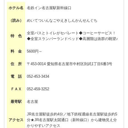
ホテル名
名鉄イン名古屋駅新幹線口
（読み）
めいてついんなごやえきしんかんせんぐち
全室バスとトイレがセパレート◆コーヒーサービス！
特 色
◆全室スランバーランドベッド◆高層階は抜群の眺望♪
料 金
5600円～
住 所
〒453-0014 愛知県名古屋市中村区則武1丁目6番3号
電 話
052-453-3434
ＦＡＸ
052-459-3252
最寄駅
名古屋
JR名古屋駅徒歩約4分／地下鉄桜通線名古屋駅徒歩約5
アクセス
分★JR名古屋駅太閤通口（新幹線口）から建物見え分
かりやすいアクセス