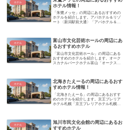
ホテル
ホテル情報！
「朱鷺メッセ」の周辺にあるおすすめの
ホテルを紹介します。アパホテル＆リゾ
ート〈新潟駅前大通〉「アパホテル＆リ
ゾート〈新潟駅前大通〉」は、新潟市に
位置する大規模なホテルです。JR新潟駅
の万代広場から徒歩約7分の距離にありま
富山市文化芸術ホールの周辺にあ
す。車でのアクセスも...
ホテル
るおすすめホテル
「富山市文化芸術ホール」の周辺にある
おすすめのホテルを紹介します。オーク
スカナルパークホテル富山「オークスカ
ナルパークホテル富山」は、富山市に位
置する快適なシティホテルです。富山駅
北口から徒歩約2分という非常に便利なロ
北海きたえーるの周辺にあるおす
ケーションにあり、観光...
ホテル
すめホテル情報！
「北海きたえーる」の周辺にあるおすす
めのホテルを紹介します。京王プレリア
ホテル札幌「京王プレリアホテル札幌」
は、札幌駅から徒歩約3分の便利な立地に
あるホテルです。JR札幌駅北口から徒歩
3分、地下鉄南北線さっぽろ駅からも徒歩
旭川市民文化会館の周辺にあるお
10分の距離にあり...
ホテル
すすめホテル