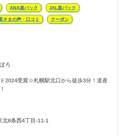
ANA楽パック
JAL楽パック
客さまの声・口コミ
クーポン
ぽろ
ド2024受賞☆札幌駅北口から徒歩3分！道産
！
区北8条西4丁目-11-1