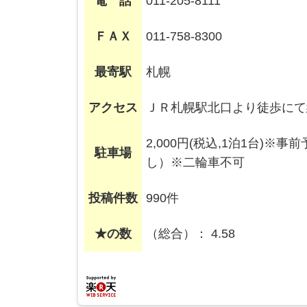
電 話
011-205-8111
ＦＡＸ
011-758-8300
最寄駅
札幌
アクセス
ＪＲ札幌駅北口より徒歩にて
2,000円(税込,1泊1台)
駐車場
し）※二輪車不可
投稿件数
990件
★の数
（総合）： 4.58