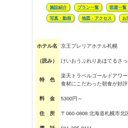
施設紹介
プラン一覧
部屋一覧
写真・動画
地図・アクセス
お
ホテル名
京王プレリアホテル札幌
（読み）
けいおうぷれりあほてるさっ
楽天トラベルゴールドアワー
特 色
食材にこだわった朝食が好評
料 金
5300円～
住 所
〒060-0808 北海道札幌市北