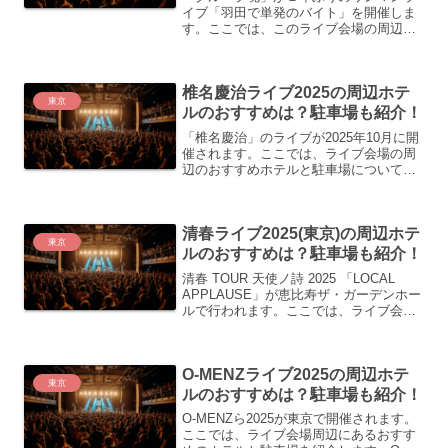
イブ「羽田で単発のバイト」を開催しま
す。ここでは、このライブ会場の周辺に
あるおすすめのホテルと駐車場について
紹介します。グループ魂ライブ2025の概
要グループ魂「羽田で単発のバイト」
椎名慶治ライブ2025の周辺ホテ
2025年9月10日（...
東京
ルのおすすめは？駐車場も紹介！
「椎名慶治」のライブが2025年10月に開
催されます。ここでは、ライブ会場の周
辺のおすすめホテルと駐車場について紹
介します。椎名慶治ライブ2025の概要
Yoshiharu Shiina Special Live 2025
「WE ARE @...
清春ライブ2025(東京)の周辺ホテ
東京
ルのおすすめは？駐車場も紹介！
清春 TOUR 天使ノ詩 2025 「LOCAL
APPLAUSE」が恵比寿ザ・ガーデンホー
ルで行われます。ここでは、ライブ会場
の周辺ホテルのおすすめと駐車場につい
て紹介します。ライブの概要清春 TOUR
天使ノ詩 2025 「LOCAL ...
O-MENZライブ2025の周辺ホテ
東京
ルのおすすめは？駐車場も紹介！
O-MENZら2025が東京で開催されます。
ここでは、ライブ会場周辺にあるおすす