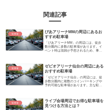
関連記事
ぴあアリーナMMの周辺にあるお
駐車場
すすめ駐車場
「ぴあアリーナMM」の周辺には、徒歩
数分圏内に多数の駐車場があります。イ
ベント時は混雑が予想されるため、事前
予約や早めの到着がおすすめです。代表
的な駐車場一覧（徒歩5分以内）駐車場名
徒歩距離台数料金目安特徴・備考タイム
ゼビオアリーナ仙台の周辺にある
ズみなとみらい第5すぐ...
駐車場
おすすめ駐車場
「ゼビオアリーナ仙台」の周辺には、徒
歩数分圏内に複数のコインパーキングや
予約可能な駐車場があります。主な駐車
場とその特徴は以下の通りです。近隣の
主な駐車場駐車場名距離・徒歩時間台数
料金（時間貸し）最大料金（上限）車両
ライブ会場周辺でお得な駐車場を
制限備考・特徴タイムズ仙...
駐車場
見つける方法とは？