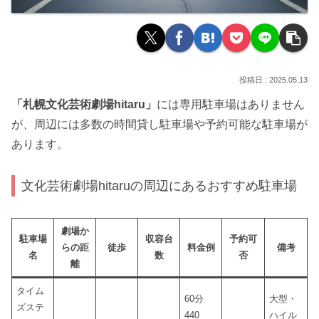
2025.05.13
「札幌文化芸術劇場hitaru」
には専用駐車場はありません
が、周辺には多数の時間貸し駐車場や予約可能な駐車場が
あります。
文化芸術劇場hitaruの周辺にあるおすすめ駐車場
劇場か
駐車場
収容台
予約可
らの距
徒歩
料金例
備考
名
数
否
離
タイム
60分
大型・
ズステ
440
ハイル