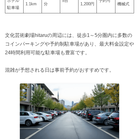
ホテル
5台
予約可
1.1km
分
1,200円
機械式
駐車場
文化芸術劇場hitaruの周辺には、徒歩1～5分圏内に多数の
コインパーキングや予約制駐車場があり、最大料金設定や
24時間利用可能な駐車場も豊富です。
混雑が予想される日は事前予約がおすすめです。