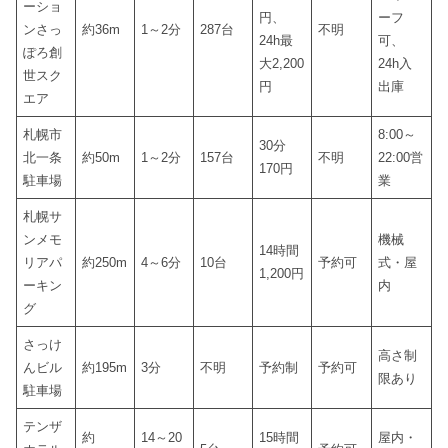
ーショ
円、
ーフ
ンさっ
約36m
1～2分
287台
不明
24h最
可、
ぽろ創
大2,200
24h入
世スク
円
出庫
エア
札幌市
8:00～
30分
北一条
約50m
1～2分
157台
不明
22:00営
170円
駐車場
業
札幌サ
ンメモ
機械
14時間
リアパ
約250m
4～6分
10台
予約可
式・屋
1,200円
ーキン
内
グ
さっけ
高さ制
んビル
約195m
3分
不明
予約制
予約可
限あり
駐車場
テンザ
約
14～20
15時間
屋内・