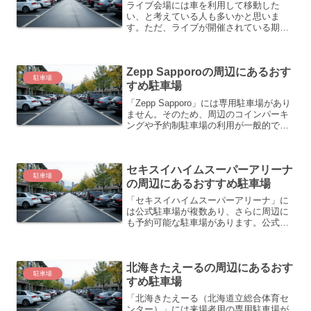
ライブ会場には車を利用して移動した
い、と考えている人も多いかと思いま
す。ただ、ライブが開催されている期間
は駐車場が混雑することが多く、空きの
駐車場がなかなか見つからないというこ
とはよくあります。駐車場が見つからず
Zepp Sapporoの周辺にあるおす
時間が経ってしまう、ようやく...
駐車場
すめ駐車場
「Zepp Sapporo」には専用駐車場があり
ません。そのため、周辺のコインパーキ
ングや予約制駐車場の利用が一般的で
す。以下に、Zepp Sapporoの周辺にある
主な駐車場を紹介します。Zepp Sapporo
の周辺にあるおすすめ駐車場...
セキスイハイムスーパーアリーナ
駐車場
の周辺にあるおすすめ駐車場
「セキスイハイムスーパーアリーナ」に
は公式駐車場が複数あり、さらに周辺に
も予約可能な駐車場があります。公式駐
車場グランディ・21内に第1～第7駐車
場、A・B駐車場など合計9か所あり、総
収容台数は約5,000台以上です。公園入口
北海きたえーるの周辺にあるおす
は6:00～2...
駐車場
すめ駐車場
「北海きたえーる（北海道立総合体育セ
ンター）」には来場者用の専用駐車場が